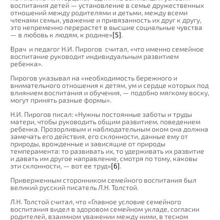
воспитания детей — установление в семье дружественных
отношений между родителями и детьми, между всеми
членами семьи, уважение и привязанность их друг к другу,
это непременно перерастет в высшие социальные чувства
— в любовь к людям, к родине»
[5]
.
Врач и педагог Н.И. Пирогов считал, «что именно семейное
воспитание руководит индивидуальным развитием
ребенка».
Пирогов указывал на «необходимость бережного и
внимательного отношения к детям, ум и сердце которых под
влиянием воспитания и обучения, — подобно мягкому воску,
могут принять разные формы».
Н.И. Пирогов писал: «Нужны постоянные заботы и труды
матери, чтобы руководить общим развитием, поведением
ребенка. Прозорливым и наблюдательным оком она должна
замечать его действия, его склонности, данные ему от
природы, врожденные и зависящие от природы
темперамента: то развивать их, то удерживать их развитие
и давать им другое направление, смотря по тому, каковы
эти склонности, — вот ее труд»
[6]
.
Приверженным сторонником семейного воспитания был
великий русский писатель Л.Н. Толстой.
Л.Н. Толстой считал, что «Главное условие семейного
воспитания видел в здоровом семейном укладе, согласии
родителей, взаимном уважении между ними, в тесном