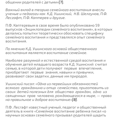
общении родителей с детьми»
[7]
.
Важный вклад в теорию семейного воспитания внесли
ученые и педагоги как К.Д. Ушинский, Н.В. Шелгунов, П.Ф.
Лесгафт, П.Ф. Каптерев и другие.
П.Ф. Каптеревым в свое время было опубликовано 59
выпусков «Энциклопедии семейного воспитания», в которых
делались попытки теоретически обосновать специфику
семейного воспитания и представлялся опыт семейного
воспитания.
По мнению К.Д. Ушинского основой общественного
воспитания является воспитание семейное.
Наиболее разумной и естественной средой воспитания и
обучения детей младшего возраста К.Д. Ушинский считал
семью, в которой дети получают первые впечатления,
приобретают первые знания, навыки и привычки,
развивают свои задатки, данные им природой.
Ушинский писал: «Одна из первейших обязанностей
всякого гражданина и отца семейства, приготовить из
своих детей полезных для общества граждан, одно из
священных прав человека, рождающегося в мире, — право
на правильное и доброе воспитание»
[8]
.
П.Ф. Лесгафт известный ученый, педагог и общественный
деятель в книге «Семейное воспитание ребенка писал «о
научных основах семейного призывал родителей щадить