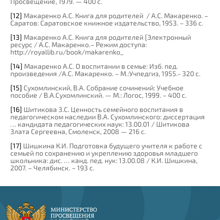
Просвещение, 1979. — 400 с.
[12]
Макаренко А.С. Книга для родителей / А.С. Макаренко. –
Саратов: Саратовское книжное издательство, 1953. – 336 с.
[13]
Макаренко А.С. Книга для родителей [Электронный
ресурс / А.С. Макаренко.– Режим доступа:
http://royallib.ru/book/makarenko_
[14]
Макаренко А.С. О воспитании в семье: Изб. пед.
произведения /А.С. Макаренко. – М.:Учпедгиз, 1955.- 320 с.
[15]
Сухомлинский, В.А. Собрание сочинений: Учебное
пособие / В.А.Сухомлинский. — М.: Логос, 1999. – 400 с.
[16]
Шитикова З.С. Ценность семейного воспитания в
педагогическом наследии В.А. Сухомлинского: диссертация
… кандидата педагогических наук: 13.00.01 / Шитикова
Злата Сергеевна, Смоленск, 2008 — 216 c.
[17]
Шишкина К.И. Подготовка будущего учителя к работе с
семьей по сохранению и укреплению здоровья младшего
школьника: дис. … канд. пед. нук: 13.00.08 / К.И. Шишкина,
2007. – Челябинск. – 193 с.