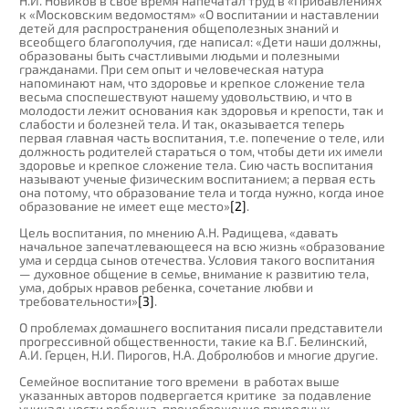
Н.И. Новиков в свое время напечатал труд в «Прибавлениях
к «Московским ведомостям» «О воспитании и наставлении
детей для распространения общеполезных знаний и
всеобщего благополучия, где написал: «Дети наши должны,
образованы быть счастливыми людьми и полезными
гражданами. При сем опыт и человеческая натура
напоминают нам, что здоровье и крепкое сложение тела
весьма споспешествуют нашему удовольствию, и что в
молодости лежит основания как здоровья и крепости, так и
слабости и болезней тела. И так, оказывается теперь
первая главная часть воспитания, т.е. попечение о теле, или
должность родителей стараться о том, чтобы дети их имели
здоровье и крепкое сложение тела. Сию часть воспитания
называют ученые физическим воспитанием; а первая есть
она потому, что образование тела и тогда нужно, когда иное
образование не имеет еще место»
[2]
.
Цель воспитания, по мнению А.Н. Радищева, «давать
начальное запечатлевающееся на всю жизнь «образование
ума и сердца сынов отечества. Условия такого воспитания
— духовное общение в семье, внимание к развитию тела,
ума, добрых нравов ребенка, сочетание любви и
требовательности»
[3]
.
О проблемах домашнего воспитания писали представители
прогрессивной общественности, такие ка В.Г. Белинский,
А.И. Герцен, Н.И. Пирогов, Н.А. Добролюбов и многие другие.
Семейное воспитание того времени в работах выше
указанных авторов подвергается критике за подавление
уникальности ребенка, пренебрежение природных