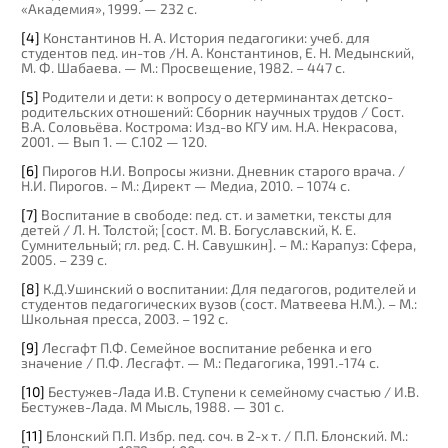
«Академия», 1999. — 232 с.
[4]
Константинов Н. А. История педагогики: учеб. для
студентов пед. ин-тов /Н. А. Константинов, Е. Н. Медынский,
М. Ф. Шабаева. — М.: Просвещение, 1982. – 447 с.
[5]
Родители и дети: к вопросу о детерминантах детско-
родительских отношений: Сборник научных трудов / Сост.
В.А. Соловьёва. Кострома: Изд-во КГУ им. Н.А. Некрасова,
2001. — Вып 1. — С.102 — 120.
[6]
Пирогов Н.И. Вопросы жизни. Дневник старого врача. /
Н.И. Пирогов. – М.: Директ — Медиа, 2010. – 1074 с.
[7]
Воспитание в свободе: пед. ст. и заметки, тексты для
детей / Л. Н. Толстой; [сост. М. В. Богуславский, К. Е.
Сумнительный; гл. ред. С. Н. Савушкин]. – М.: Карапуз: Сфера,
2005. – 239 с.
[8]
К.Д.Ушинский о воспитании: Для педагогов, родителей и
студентов педагогических вузов (сост. Матвеева Н.М.). – М.:
Школьная пресса, 2003. – 192 с.
[9]
Лесгафт П.Ф. Семейное воспитание ребенка и его
значение / П.Ф. Лесгафт. — М.: Педагогика, 1991.-174 с.
[10]
Бестужев-Лада И.В. Ступени к семейному счастью / И.В.
Бестужев-Лада. М Мысль, 1988. — 301 с.
[11]
Блонский П.П. Избр. пед. соч. в 2-х т. / П.П. Блонский. М.: