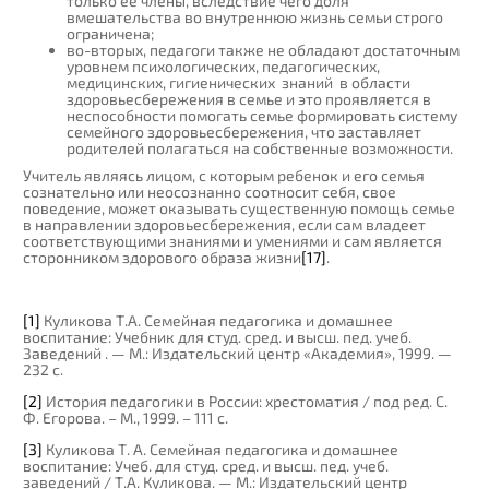
только ее члены, вследствие чего доля
вмешательства во внутреннюю жизнь семьи строго
ограничена;
во-вторых, педагоги также не обладают достаточным
уровнем психологических, педагогических,
медицинских, гигиенических знаний в области
здоровьесбережения в семье и это проявляется в
неспособности помогать семье формировать систему
семейного здоровьесбережения, что заставляет
родителей полагаться на собственные возможности.
Учитель являясь лицом, с которым ребенок и его семья
сознательно или неосознанно соотносит себя, свое
поведение, может оказывать существенную помощь семье
в направлении здоровьесбережения, если сам владеет
соответствующими знаниями и умениями и сам является
сторонником здорового образа жизни
[17]
.
[1]
Куликова Т.А. Семейная педагогика и домашнее
воспитание: Учебник для студ. сред. и высш. пед. учеб.
Заведений . — М.: Издательский центр «Академия», 1999. —
232 с.
[2]
История педагогики в России: хрестоматия / под ред. С.
Ф. Егорова. – М., 1999. – 111 с.
[3]
Куликова Т. А. Семейная педагогика и домашнее
воспитание: Учеб. для студ. сред. и высш. пед. учеб.
заведений / Т.А. Куликова. — М.: Издательский центр