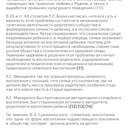
товарищества, гуманизм, любовь к Родине, а также о
выработке привычек культурного поведения» [111].
В 20-е гг. XX столетия П.П. Блонский писал, «что вся суть и
важность этой проблемы состоит не в механическом
сочетании деятельности родителей и общества в
формировании личности ребенка, а в их тесном союзе и
взаимодействии. Автор подчеркивал, что социальная среда,
окружающая ребенка и, в первую очередь, семья оказывает
большое влияние на воспитание ребенка, поэтому для
результативности этого процесса необходимы совместные
усилия общества и психологически здоровой семьи.
Главными задачами в решении этой проблемы он считал:
необходимость воспитания родителей, оздоровление
родителей в педагогическом отношении и организацию
правильного семейного воспитания»
[11]
.
А.С. Макаренко так же освещал вопросы семейного
воспитания с позиций, «что семья это коллектив, где не
должно быть места произволу родителей, особенно отца,
как это имело место в старые времена».
А.С. Макаренко был противником авторитарного семейного
воспитания, был сторонником истинного авторитета
родителей в воспитании ребенка
[12]
[13]
[14]
.
По мнению В. А Сухомлинского, «семейное воспитание
это одна из форм воспитания подрастающего поколения
в обществе, которая должна влиять на детей».