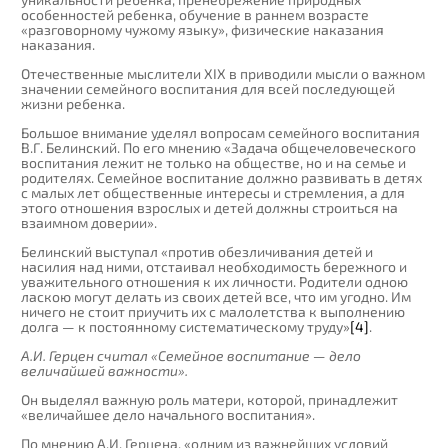
особенностей ребенка, обучение в раннем возрасте
«разговорному чужому языку», физические наказания
наказания.
Отечественные мыслители XIX в приводили мысли о важном
значении семейного воспитания для всей последующей
жизни ребенка.
Большое внимание уделял вопросам семейного воспитания
В.Г. Белинский. По его мнению «Задача общечеловеческого
воспитания лежит не только на обществе, но и на семье и
родителях. Семейное воспитание должно развивать в детях
с малых лет общественные интересы и стремления, а для
этого отношения взрослых и детей должны строиться на
взаимном доверии».
Белинский выступал «против обезличивания детей и
насилия над ними, отстаивал необходимость бережного и
уважительного отношения к их личности. Родители одною
ласкою могут делать из своих детей все, что им угодно. Им
ничего не стоит приучить их с малолетства к выполнению
долга — к постоянному систематическому труду»
[4]
.
А.И. Герцен считал «Семейное воспитание — дело
величайшей важности».
Он выделял важную роль матери, которой, принадлежит
«величайшее дело начального воспитания».
По мнению А.И. Герцена, «одним из важнейших условий