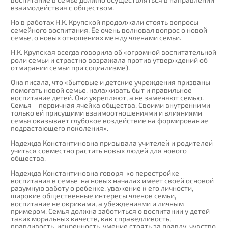
взаимодействия с обществом.
Но в работах Н.К. Крупской продолжали стоять вопросы
семейного воспитания. Ее очень волновал вопрос о новой
семье, о новых отношениях между членами семьи.
Н.К. Крупская всегда говорила об «огромной воспитательной
роли семьи и страстно возражала против утверждений об
отмирании семьи при социализме).
Она писала, что «бытовые и детские учреждения призваны
помогать новой семье, налаживать быт и правильное
воспитание детей. Они укрепляют, а не заменяют семью.
Семья – первичная ячейка общества. Своими внутренними
только ей присущими взаимоотношениями и влияниями
семья оказывает глубокое воздействие на формирование
подрастающего поколения».
Надежда Константиновна призывала учителей и родителей
учиться совместно растить новых людей для нового
общества.
Надежда Константиновна говоря «о перестройке
воспитания в семье на новых началах имеет своей основой
разумную заботу о ребенке, уважение к его личности,
широкие общественные интересы членов семьи,
воспитание не окриками, а убеждениями и личным
примером. Семья должна заботиться о воспитании у детей
таких моральных качеств, как справедливость,
правдивость, искренность, умение стоять за правду, чувство