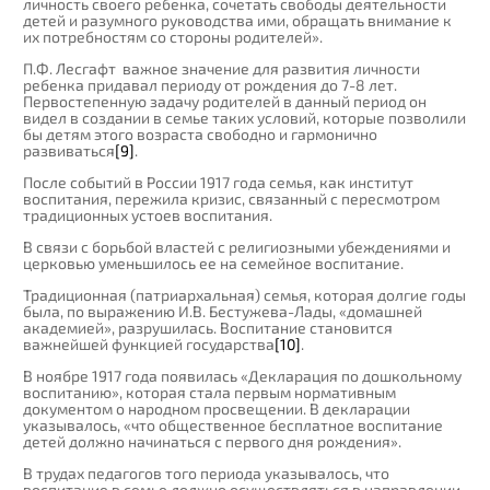
личность своего ребенка, сочетать свободы деятельности
детей и разумного руководства ими, обращать внимание к
их потребностям со стороны родителей».
П.Ф. Лесгафт важное значение для развития личности
ребенка придавал периоду от рождения до 7-8 лет.
Первостепенную задачу родителей в данный период он
видел в создании в семье таких условий, которые позволили
бы детям этого возраста свободно и гармонично
развиваться
[9]
.
После событий в России 1917 года семья, как институт
воспитания, пережила кризис, связанный с пересмотром
традиционных устоев воспитания.
В связи с борьбой властей с религиозными убеждениями и
церковью уменьшилось ее на семейное воспитание.
Традиционная (патриархальная) семья, которая долгие годы
была, по выражению И.В. Бестужева-Лады, «домашней
академией», разрушилась. Воспитание становится
важнейшей функцией государства
[10]
.
В ноябре 1917 года появилась «Декларация по дошкольному
воспитанию», которая стала первым нормативным
документом о народном просвещении. В декларации
указывалось, «что общественное бесплатное воспитание
детей должно начинаться с первого дня рождения».
В трудах педагогов того периода указывалось, что
воспитание в семье должно осуществляться в направлении