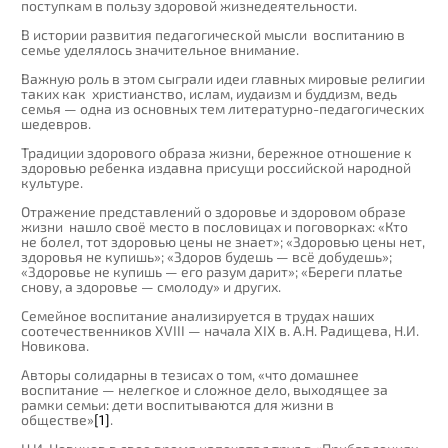
поступкам в пользу здоровой жизнедеятельности.
В истории развития педагогической мысли воспитанию в
семье уделялось значительное внимание.
Важную роль в этом сыграли идеи главных мировые религии
таких как христианство, ислам, иудаизм и буддизм, ведь
семья — одна из основных тем литературно-педагогических
шедевров.
Традиции здорового образа жизни, бережное отношение к
здоровью ребенка издавна присущи российской народной
культуре.
Отражение представлений о здоровье и здоровом образе
жизни нашло своё место в пословицах и поговорках: «Кто
не болел, тот здоровью цены не знает»; «Здоровью цены нет,
здоровья не купишь»; «Здоров будешь — всё добудешь»;
«Здоровье не купишь — его разум дарит»; «Береги платье
снову, а здоровье — смолоду» и других.
Семейное воспитание анализируется в трудах наших
соотечественников XVIII — начала XIX в. А.Н. Радищева, Н.И.
Новикова.
Авторы солидарны в тезисах о том, «что домашнее
воспитание — нелегкое и сложное дело, выходящее за
рамки семьи: дети воспитываются для жизни в
обществе»
[1]
.