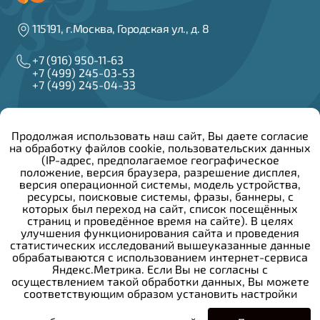
115191, г.Москва, Городская ул., д. 8
+7 (916) 950-11-63
+7 (499) 245-03-53
+7 (499) 245-04-33
info@irzar.ru
Продолжая использовать наш сайт, Вы даете согласие
на обработку файлов cookie, пользовательских данных
Написать руководителю
(IP-адрес, предполагаемое географическое
положение, версия браузера, разрешение дисплея,
версия операционной системы, модель устройства,
Сведения об образовательной организации
ресурсы, поисковые системы, фразы, баннеры, с
Конкурсы и вакансии
которых был переход на сайт, список посещённых
Закупочная деятельность
страниц и проведённое время на сайте). В целях
Политика конфиденциальности
улучшения функционирования сайта и проведения
Противодействие коррупции
статистических исследований вышеуказанные данные
Общероссийский детский телефон доверия:
обрабатываются с использованием интернет-сервиса
Яндекс.Метрика. Если Вы не согласны с
осуществлением такой обработки данных, Вы можете
+7 (800) 200-01-22
соответствующим образом установить настройки