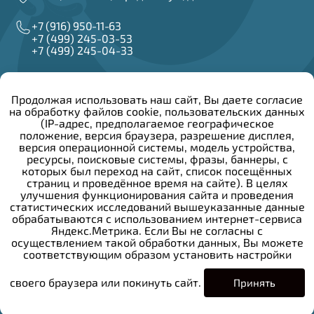
+7 (916) 950-11-63
+7 (499) 245-03-53
+7 (499) 245-04-33
info@irzar.ru
Продолжая использовать наш сайт, Вы даете согласие
на обработку файлов cookie, пользовательских данных
Написать руководителю
(IP-адрес, предполагаемое географическое
положение, версия браузера, разрешение дисплея,
версия операционной системы, модель устройства,
Сведения об образовательной организации
ресурсы, поисковые системы, фразы, баннеры, с
Конкурсы и вакансии
которых был переход на сайт, список посещённых
Закупочная деятельность
страниц и проведённое время на сайте). В целях
Политика конфиденциальности
улучшения функционирования сайта и проведения
Противодействие коррупции
статистических исследований вышеуказанные данные
Общероссийский детский телефон доверия:
обрабатываются с использованием интернет-сервиса
Яндекс.Метрика. Если Вы не согласны с
осуществлением такой обработки данных, Вы можете
+7 (800) 200-01-22
соответствующим образом установить настройки
своего браузера или покинуть сайт.
Принять