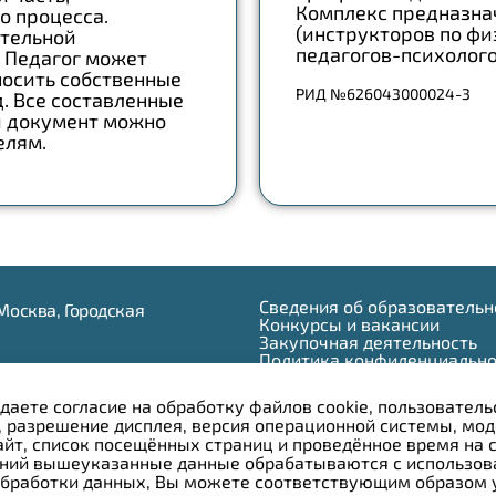
Комплекс предназнач
 процесса.
(инструкторов по фи
ательной
педагогов-психолого
 Педагог может
носить собственные
РИД №626043000024-3
д. Все составленные
ый документ можно
елям.
Сведения об образовательн
г.Москва, Городская
Конкурсы и вакансии
Закупочная деятельность
Политика конфиденциально
 950-11-63
Противодействие коррупци
) 245-03-53
даете согласие на обработку файлов cookie, пользователь
) 245-04-33
 разрешение дисплея, версия операционной системы, мод
айт, список посещённых страниц и проведённое время на
r.ru
аний вышеуказанные данные обрабатываются с использов
обработки данных, Вы можете соответствующим образом у