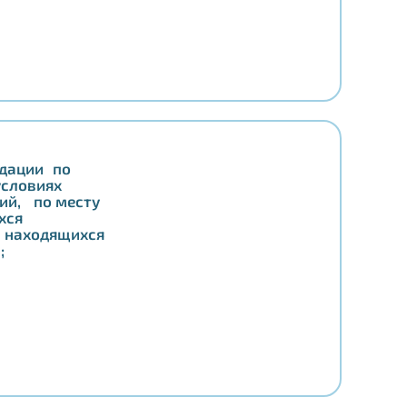
дации по
условиях
ий, по месту
хся
, находящихся
и;