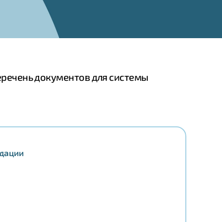
еречень документов для системы
ндации
О