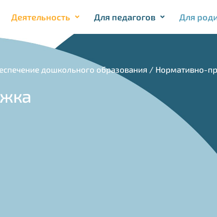
Деятельность
Для педагогов
Для род
еспечение дошкольного образования
/
Нормативно-пра
ржка