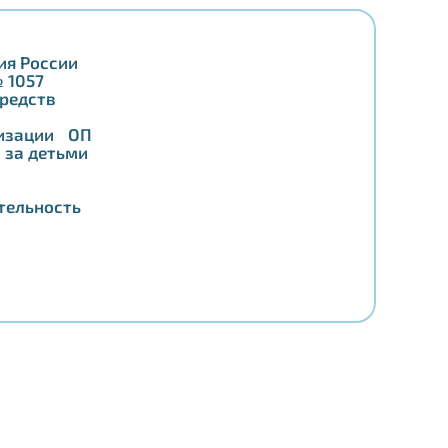
ия России
 № 1057
 средств
я,
лизации ОП
 за детьми
тельность