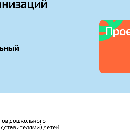
анизаций
Про
льный
огов дошкольного
дставителями) детей