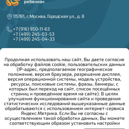
115191, г.Москва, Городская ул., д. 8
+7 (916) 950-11-63
+7 (499) 245-03-53
+7 (499) 245-04-33
info@irzar.ru
Продолжая использовать наш сайт, Вы даете согласие
на обработку файлов cookie, пользовательских данных
Написать руководителю
(IP-адрес, предполагаемое географическое
положение, версия браузера, разрешение дисплея,
версия операционной системы, модель устройства,
Сведения об образовательной организации
ресурсы, поисковые системы, фразы, баннеры, с
Конкурсы и вакансии
которых был переход на сайт, список посещённых
Закупочная деятельность
страниц и проведённое время на сайте). В целях
Политика конфиденциальности
улучшения функционирования сайта и проведения
Противодействие коррупции
статистических исследований вышеуказанные данные
Общероссийский детский телефон доверия:
обрабатываются с использованием интернет-сервиса
Яндекс.Метрика. Если Вы не согласны с
осуществлением такой обработки данных, Вы можете
+7 (800) 200-01-22
соответствующим образом установить настройки