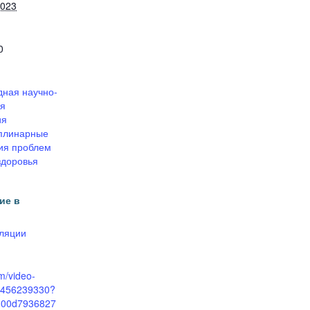
2023
0
ная научно-
ая
ия
плинарные
ия проблем
здоровья
ие в
ляции
om/video-
456239330?
a300d7936827