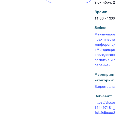
9 октября, 
Время:
11:00 - 13:0
Series:
Международ
практическ
конференц
«Междисци
исследован
развития и 
ребенка»
Мероприят
категории:
Видеотранс
Веб-сайт:
https://vk.c
194497181_
list=9dbea