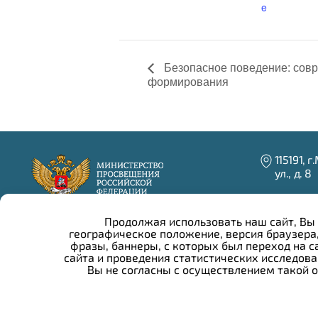
e
Безопасное поведение: сов
формирования
115191, 
ул., д. 8
+7 (916)
+7 (499
Продолжая использовать наш сайт, Вы 
+7 (499
географическое положение, версия браузера,
фразы, баннеры, с которых был переход на с
info@irza
сайта и проведения статистических исследов
Вы не согласны с осуществлением такой 
Написа
© 2026 г. Все права защищены.