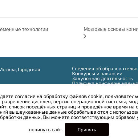
Мозговые основы когни
ременные технологии
Сведения об образовательн
г.Москва, Городская
Конкурсы и вакансии
Закупочная деятельность
Политика конфиденциально
 950-11-63
Противодействие коррупци
) 245-03-53
даете согласие на обработку файлов cookie, пользователь
) 245-04-33
 разрешение дисплея, версия операционной системы, мод
айт, список посещённых страниц и проведённое время на
r.ru
аний вышеуказанные данные обрабатываются с использов
обработки данных, Вы можете соответствующим образом у
ть руководителю
покинуть сайт.
Принять