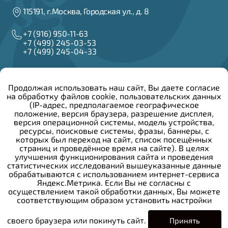
115191, г.Москва, Городская ул., д. 8
+7 (916) 950-11-63
+7 (499) 245-03-53
+7 (499) 245-04-33
info@irzar.ru
Продолжая использовать наш сайт, Вы даете согласие
на обработку файлов cookie, пользовательских данных
Написать руководителю
(IP-адрес, предполагаемое географическое
положение, версия браузера, разрешение дисплея,
версия операционной системы, модель устройства,
Сведения об образовательной организации
ресурсы, поисковые системы, фразы, баннеры, с
Конкурсы и вакансии
которых был переход на сайт, список посещённых
Закупочная деятельность
страниц и проведённое время на сайте). В целях
Политика конфиденциальности
улучшения функционирования сайта и проведения
Противодействие коррупции
статистических исследований вышеуказанные данные
Общероссийский детский телефон доверия:
обрабатываются с использованием интернет-сервиса
Яндекс.Метрика. Если Вы не согласны с
осуществлением такой обработки данных, Вы можете
+7 (800) 200-01-22
соответствующим образом установить настройки
своего браузера или покинуть сайт.
Принять