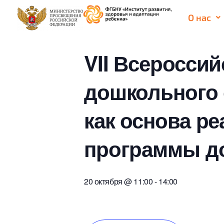
О нас
« Все Мероприятия
VII Всеросси
дошкольного 
как основа р
программы д
20 октября @ 11:00
-
14:00