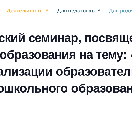
Деятельность
Для педагогов
Для род
йский семинар, посвя
образования на тему:
еализации образовате
ошкольного образова