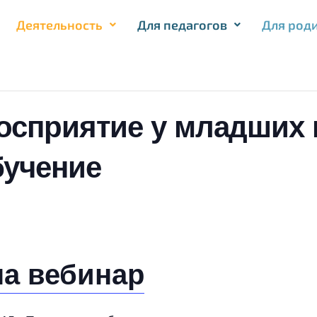
Деятельность
Для педагогов
Для род
осприятие у младших 
бучение
на вебинар