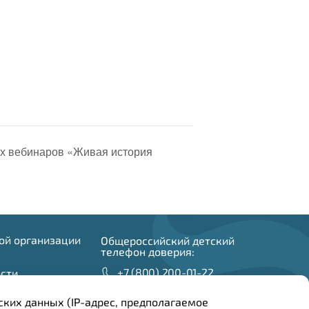
их вебинаров «Живая история
ой организации
Общероссийский детский
телефон доверия:
+7 (800) 200-01-22
сти
и
ских данных (IP-адрес, предполагаемое