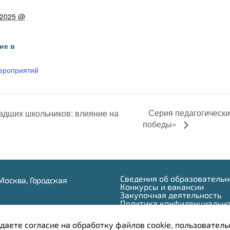
:
 2025 @
ие в
ероприятий
Серия педагогическ
адших школьников: влияние на
победы»
Сведения об образовательн
г.Москва, Городская
Конкурсы и вакансии
Закупочная деятельность
Политика конфиденциально
 950-11-63
Противодействие коррупци
) 245-03-53
даете согласие на обработку файлов cookie, пользователь
) 245-04-33