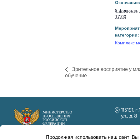
Окончание
9 февраля,
17:00
Мероприят
категории:
Комплекс м
Зрительное восприятие у мл
обучение
115191, 
ул., д. 8
+7 (916)
+7 (499
Продолжая использовать наш сайт, Вы 
+7 (499