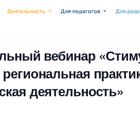
Деятельность
Для педагогов
Для род
альный вебинар «Сти
 региональная практик
ская деятельность»