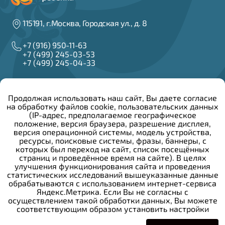
115191, г.Москва, Городская ул., д. 8
+7 (916) 950-11-63
+7 (499) 245-03-53
+7 (499) 245-04-33
info@irzar.ru
Продолжая использовать наш сайт, Вы даете согласие
на обработку файлов cookie, пользовательских данных
Написать руководителю
(IP-адрес, предполагаемое географическое
положение, версия браузера, разрешение дисплея,
версия операционной системы, модель устройства,
Сведения об образовательной организации
ресурсы, поисковые системы, фразы, баннеры, с
Конкурсы и вакансии
которых был переход на сайт, список посещённых
Закупочная деятельность
страниц и проведённое время на сайте). В целях
Политика конфиденциальности
улучшения функционирования сайта и проведения
Противодействие коррупции
статистических исследований вышеуказанные данные
Общероссийский детский телефон доверия:
обрабатываются с использованием интернет-сервиса
Яндекс.Метрика. Если Вы не согласны с
осуществлением такой обработки данных, Вы можете
+7 (800) 200-01-22
соответствующим образом установить настройки